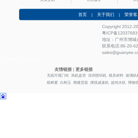
首页
关于我们
荣誉客
|
|
Copyright 2012-
粤ICP备1203768
地址：广州市增城永
联系电话:86-20-622
sales@guanyee.c
广镒MRO
MRO采购
友情链接
|
更多链接
无线可视门铃
风机盘管
深圳喷码机
模具材料
玻璃机
椴树蜜
白刚玉
阁楼货架
摆线减速机
超纯水机
博物