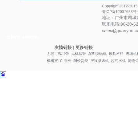
Copyright 2012-20
粤ICP备12037683号
地址：广州市增城永
联系电话:86-20-622
sales@guanyee.c
广镒MRO
MRO采购
友情链接
|
更多链接
无线可视门铃
风机盘管
深圳喷码机
模具材料
玻璃机
椴树蜜
白刚玉
阁楼货架
摆线减速机
超纯水机
博物