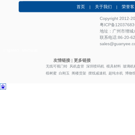
首页
关于我们
荣誉客
|
|
Copyright 2012-
粤ICP备1203768
地址：广州市增城永
联系电话:86-20-622
sales@guanyee.c
广镒MRO
MRO采购
友情链接
|
更多链接
无线可视门铃
风机盘管
深圳喷码机
模具材料
玻璃机
椴树蜜
白刚玉
阁楼货架
摆线减速机
超纯水机
博物