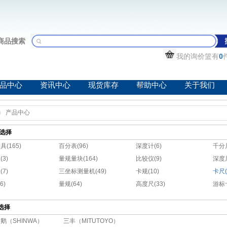
商品搜索
我的询价篮有
0
品中心
资讯中心
现货库存
帮助中心
关于我们
产品中心
选择
(165)
百分表(96)
深度计(6)
千分尺
3)
量规量块(164)
比较仪(9)
深度尺
7)
三坐标测量机(49)
卡规(10)
卡尺(
6)
量规(64)
高度尺(33)
游标卡
选择
鹅（SHINWA）
三丰（MITUTOYO）