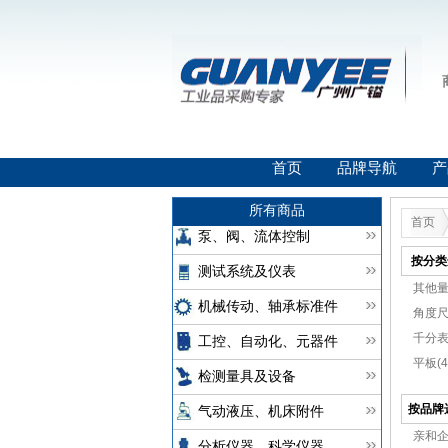
首页
品牌导航
产
所有商品
首页
泵、阀、流体控制
按分类
测试系统及仪表
其他量具
机械传动、轴承标准件
角度尺(
千分表(
工控、自动化、元器件
平板(4
检测量具及设备
按品牌
气动液压、机床附件
亲和企
分析仪器、科学仪器