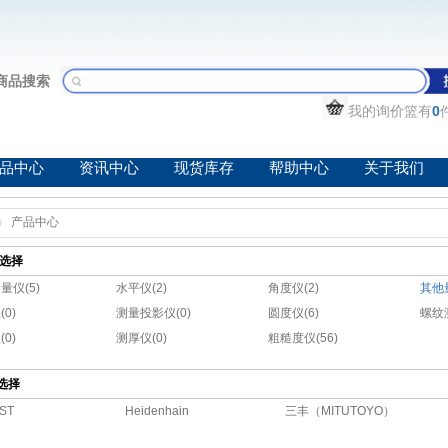
商品搜索
我的询价篮有
0
品中心
资讯中心
现货库存
帮助中心
关于我们
产品中心
选择
量仪(5)
水平仪(2)
角度仪(2)
其他量
0)
测量投影仪(0)
圆度仪(6)
螺纹
0)
测厚仪(0)
粗糙度仪(56)
选择
ST
Heidenhain
三丰（MITUTOYO）