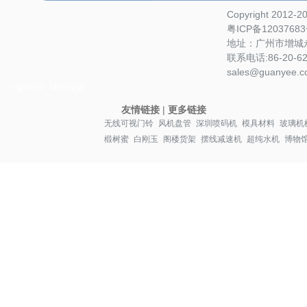
Copyright 2012-
粤ICP备1203768
地址：广州市增城永
联系电话:86-20-622
sales@guanyee.c
广镒MRO
MRO采购
友情链接
|
更多链接
无线可视门铃
风机盘管
深圳喷码机
模具材料
玻璃机
椴树蜜
白刚玉
阁楼货架
摆线减速机
超纯水机
博物