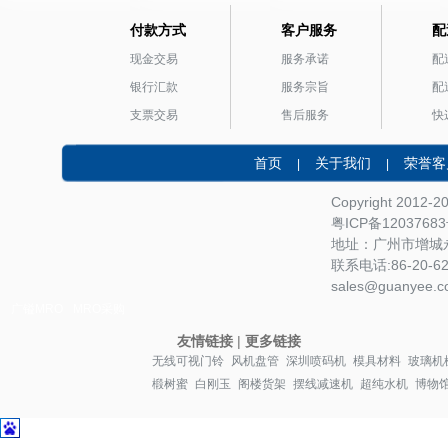
付款方式
客户服务
配
现金交易
服务承诺
配
银行汇款
服务宗旨
配
支票交易
售后服务
快
首页
关于我们
荣誉客
|
|
Copyright 2012-
粤ICP备1203768
地址：广州市增城永
联系电话:86-20-622
sales@guanyee.c
广镒MRO
MRO采购
友情链接
|
更多链接
无线可视门铃
风机盘管
深圳喷码机
模具材料
玻璃机
椴树蜜
白刚玉
阁楼货架
摆线减速机
超纯水机
博物