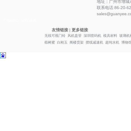
地址：广州市增城永
联系电话:86-20-622
sales@guanyee.c
广镒MRO
MRO采购
友情链接
|
更多链接
无线可视门铃
风机盘管
深圳喷码机
模具材料
玻璃机
椴树蜜
白刚玉
阁楼货架
摆线减速机
超纯水机
博物