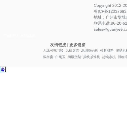
Copyright 2012-
粤ICP备1203768
地址：广州市增城永
联系电话:86-20-622
sales@guanyee.c
广镒MRO
MRO采购
友情链接
|
更多链接
无线可视门铃
风机盘管
深圳喷码机
模具材料
玻璃机
椴树蜜
白刚玉
阁楼货架
摆线减速机
超纯水机
博物