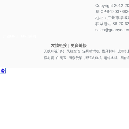
Copyright 2012-
粤ICP备1203768
地址：广州市增城永
联系电话:86-20-622
sales@guanyee.c
广镒MRO
MRO采购
友情链接
|
更多链接
无线可视门铃
风机盘管
深圳喷码机
模具材料
玻璃机
椴树蜜
白刚玉
阁楼货架
摆线减速机
超纯水机
博物