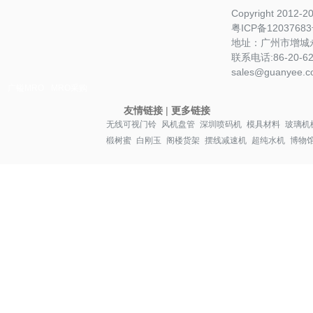
Copyright 2012-
粤ICP备1203768
地址：广州市增城永
联系电话:86-20-622
sales@guanyee.c
广镒MRO
MRO采购
友情链接
|
更多链接
无线可视门铃
风机盘管
深圳喷码机
模具材料
玻璃机
椴树蜜
白刚玉
阁楼货架
摆线减速机
超纯水机
博物