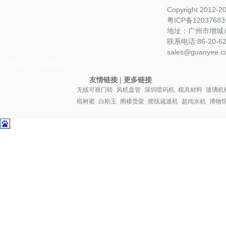
Copyright 2012-
粤ICP备1203768
地址：广州市增城永
联系电话:86-20-622
sales@guanyee.c
广镒MRO
MRO采购
友情链接
|
更多链接
无线可视门铃
风机盘管
深圳喷码机
模具材料
玻璃机
椴树蜜
白刚玉
阁楼货架
摆线减速机
超纯水机
博物