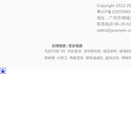
Copyright 2012-
粤ICP备1203768
地址：广州市增城永
联系电话:86-20-622
sales@guanyee.c
广镒MRO
MRO采购
友情链接
|
更多链接
无线可视门铃
风机盘管
深圳喷码机
模具材料
玻璃机
椴树蜜
白刚玉
阁楼货架
摆线减速机
超纯水机
博物