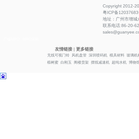
Copyright 2012-
粤ICP备1203768
地址：广州市增城永
联系电话:86-20-622
sales@guanyee.c
广镒MRO
MRO采购
友情链接
|
更多链接
无线可视门铃
风机盘管
深圳喷码机
模具材料
玻璃机
椴树蜜
白刚玉
阁楼货架
摆线减速机
超纯水机
博物