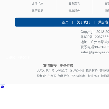
银行汇款
服务宗旨
配
支票交易
售后服务
快
首页
关于我们
荣誉客
|
|
Copyright 2012-
粤ICP备1203768
地址：广州市增城永
联系电话:86-20-622
sales@guanyee.c
广镒MRO
MRO采购
友情链接
|
更多链接
无线可视门铃
风机盘管
深圳喷码机
模具材料
玻璃机
椴树蜜
白刚玉
阁楼货架
摆线减速机
超纯水机
博物