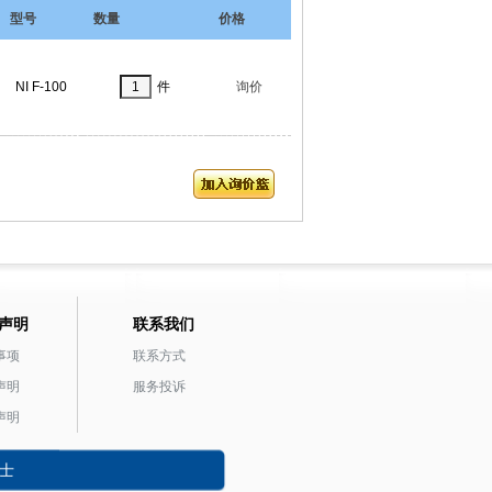
型号
数量
价格
NI F-100
件
询价
声明
联系我们
事项
联系方式
声明
服务投诉
声明
士