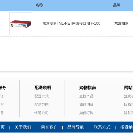
名称
品牌
东京测器TML-NET网络接口NI F-100
东京测器
服务
配送说明
购物指南
网站
承诺
配送方式
查找产品
注意
宗旨
配送范围
如何询价
版权
服务
快递公司
如何订购
隐私
首页
关于我们
荣誉客户
品牌导航
联系方式
招贤纳
|
|
|
|
|