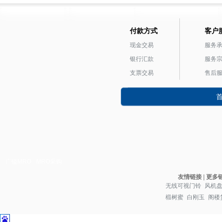
付款方式
客户
现金交易
服务
银行汇款
服务
支票交易
售后
广镒MRO
MRO采购
友情链接
|
更多
无线可视门铃
风机
椴树蜜
白刚玉
阁楼