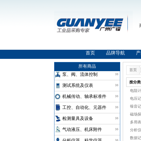
首页
品牌导航
产
所有商品
首页
泵、阀、流体控制
按分类
测试系统及仪表
电阻计(
机械传动、轴承标准件
电压记
噪音记
工控、自动化、元器件
磁场探
检测量具及设备
多用表(
气动液压、机床附件
分析仪(
数据记
分析仪器、科学仪器