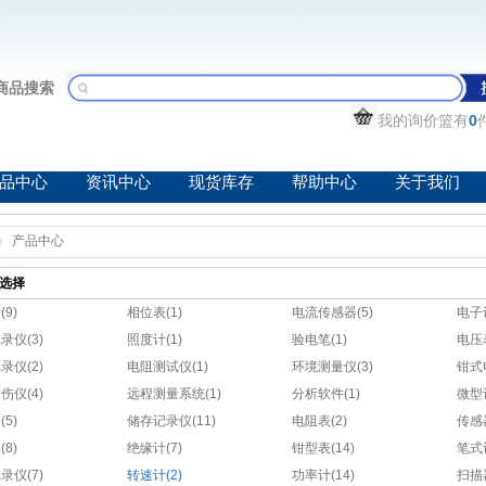
商品搜索
我的询价篮有
0
品中心
资讯中心
现货库存
帮助中心
关于我们
产品中心
选择
9)
相位表(1)
电流传感器(5)
电子计
录仪(3)
照度计(1)
验电笔(1)
电压表
录仪(2)
电阻测试仪(1)
环境测量仪(3)
钳式
伤仪(4)
远程测量系统(1)
分析软件(1)
微型
5)
储存记录仪(11)
电阻表(2)
传感
8)
绝缘计(7)
钳型表(14)
笔式
录仪(7)
转速计(2)
功率计(14)
扫描器