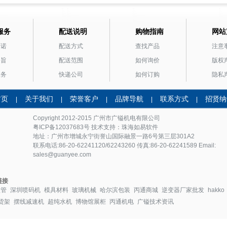
服务
配送说明
购物指南
网站
承诺
配送方式
查找产品
注意
宗旨
配送范围
如何询价
版权
服务
快递公司
如何订购
隐私
首页
关于我们
荣誉客户
品牌导航
联系方式
招贤纳
|
|
|
|
|
Copyright 2012-2015 广州市
广镒机电
有限公司
粤ICP备12037683号
技术支持：珠海如易软件
地址：广州市增城永宁街誉山国际融景一路6号第三层301A2
联系电话:86-20-62241120/62243260 传真:86-20-62241589 Email:
sales@guanyee.com
链接
盘管
深圳喷码机
模具材料
玻璃机械
哈尔滨包装
丙通商城
逆变器厂家批发
hakko
货架
摆线减速机
超纯水机
博物馆展柜
丙通机电
广镒技术资讯