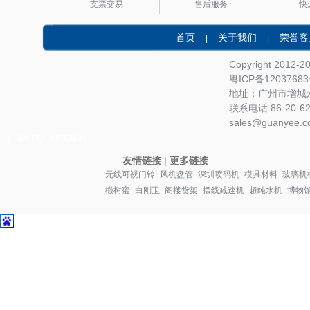
支票交易
售后服务
快
首页
关于我们
荣誉客
|
|
Copyright 2012-
粤ICP备1203768
地址：广州市增城永
联系电话:86-20-622
sales@guanyee.c
广镒MRO
MRO采购
友情链接
|
更多链接
无线可视门铃
风机盘管
深圳喷码机
模具材料
玻璃机
椴树蜜
白刚玉
阁楼货架
摆线减速机
超纯水机
博物