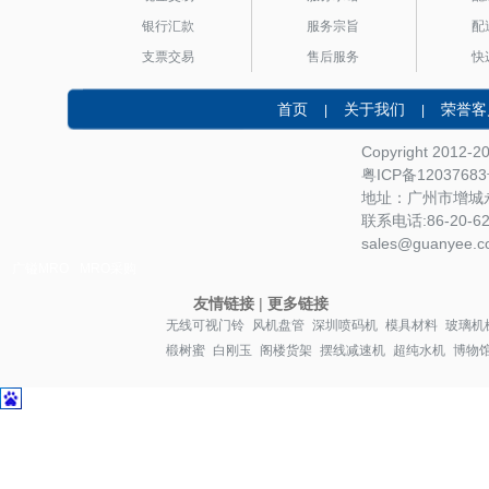
银行汇款
服务宗旨
配
支票交易
售后服务
快
首页
关于我们
荣誉客
|
|
Copyright 2012-
粤ICP备1203768
地址：广州市增城永
联系电话:86-20-622
sales@guanyee.c
广镒MRO
MRO采购
友情链接
|
更多链接
无线可视门铃
风机盘管
深圳喷码机
模具材料
玻璃机
椴树蜜
白刚玉
阁楼货架
摆线减速机
超纯水机
博物