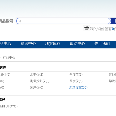
商品搜索
我的询价篮有
0
品中心
资讯中心
现货库存
帮助中心
关于我们
产品中心
选择
量仪(5)
水平仪(2)
角度仪(2)
其他量
0)
测量投影仪(0)
圆度仪(6)
螺纹
0)
测厚仪(0)
粗糙度仪(56)
选择
MITUTOYO）