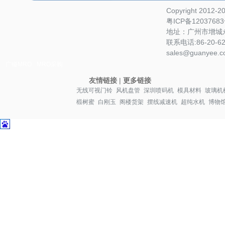
Copyright 2012-
粤ICP备1203768
地址：广州市增城永
联系电话:86-20-622
sales@guanyee.c
广镒MRO
MRO采购
友情链接
|
更多链接
无线可视门铃
风机盘管
深圳喷码机
模具材料
玻璃机
椴树蜜
白刚玉
阁楼货架
摆线减速机
超纯水机
博物