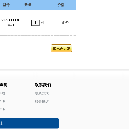
型号
数量
价格
VFA3000-8-
件
询价
M-B
声明
联系我们
事项
联系方式
声明
服务投诉
声明
士