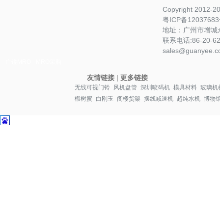
Copyright 2012-
粤ICP备1203768
地址：广州市增城永
联系电话:86-20-622
sales@guanyee.c
广镒MRO
MRO采购
友情链接
|
更多链接
无线可视门铃
风机盘管
深圳喷码机
模具材料
玻璃机
椴树蜜
白刚玉
阁楼货架
摆线减速机
超纯水机
博物