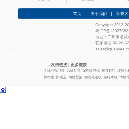
首页
关于我们
荣誉客
|
|
Copyright 2012-
粤ICP备1203768
地址：广州市增城永
联系电话:86-20-622
sales@guanyee.c
广镒MRO
MRO采购
友情链接
|
更多链接
无线可视门铃
风机盘管
深圳喷码机
模具材料
玻璃机
椴树蜜
白刚玉
阁楼货架
摆线减速机
超纯水机
博物